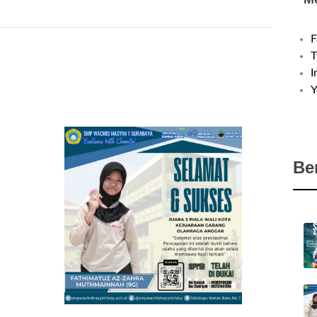
F
T
I
Y
Be