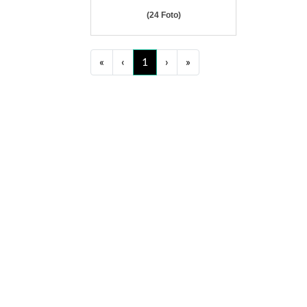
(24 Foto)
«
‹
1
›
»