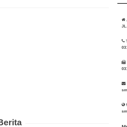
JL
03
03
sm
sm
Berita
Me