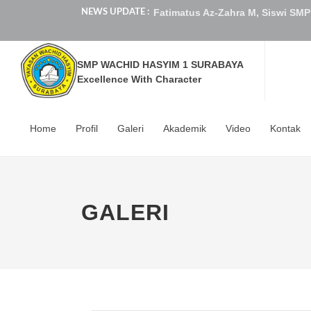
Fatimatus Az-Zahra M, Siswi SMP
NEWS UPDATE :
Gilang Damar Prasraya, Siswa SM
SMP WACHID HASYIM 1 SURABAYA
Tim Futsal SMP WACHID HASYIM 1
Excellence With Character
Fatimatus Az-Zahra M, Siswi SMP
Farestri Aurelia, Siswi SMP Wach
Home
Profil
Galeri
Akademik
Video
Kontak
Sistem Penerimaan Murid Baru S
Anggota Ekstrakulikuler Pencak S
GALERI
Fatimatus Az-Zahra M, Siswi SMP
Muhammad Husein M, Siswa SMP W
Gilang Damar Prasraya, Siswa SM