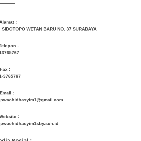
Alamat :
. SIDOTOPO WETAN BARU NO. 37 SURABAYA
Telepon :
13765767
Fax :
1-3765767
Email :
pwachidhasyim1@gmail.com
Website :
pwachidhasyim1sby.sch.id
dia Sosial :