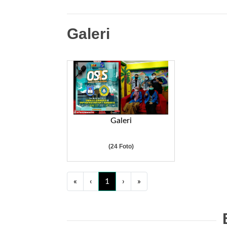
Galeri
Galeri
(24 Foto)
«
‹
1
›
»