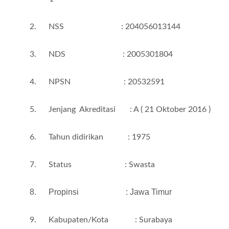
2.
NSS : 204056013144
3.
NDS : 2005301804
4.
NPSN : 20532591
5.
Jenjang Akreditasi : A
( 21 Oktober 2016 )
6.
Tahun didirikan : 1975
7.
Status :
Swasta
8.
Propinsi : Jawa Timur
9.
Kabupaten/Kota : Surabaya