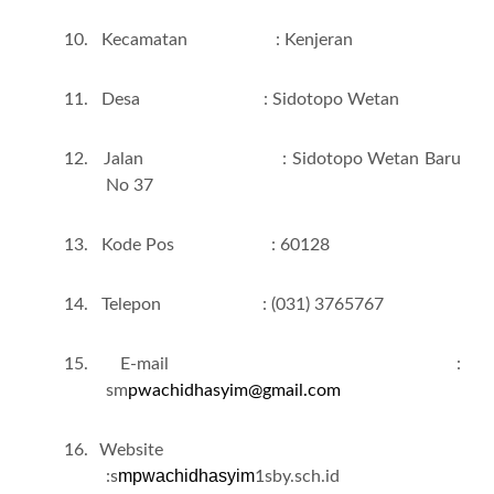
10.
Kecamatan : Kenjeran
11.
Desa : Sidotopo Wetan
12.
Jalan : Sidotopo Wetan Baru
No 37
13.
Kode Pos : 60128
14.
Telepon : (031) 3765767
15.
E-mail :
sm
pwachidhasyim@gmail.com
16. Website
mpwachidhasyim
:s
1sby.
s
ch.id